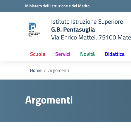
Vai ai contenuti
Vai al menu di navigazione
Vai al footer
Ministero dell'Istruzione e del Merito
Istituto Istruzione Superiore
G.B. Pentasuglia
Via Enrico Mattei, 75100 Mat
della scuola
— Visita la pagina iniziale del
Scuola
Servizi
Novità
Didattica
Home
Argomenti
Argomenti