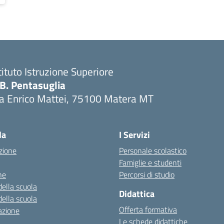
tituto Istruzione Superiore
.B. Pentasuglia
ia Enrico Mattei, 75100 Matera MT
Visita la pagina iniziale della scuola
la
I Servizi
zione
Personale scolastico
Famiglie e studenti
ne
Percorsi di studio
della scuola
Didattica
della scuola
Offerta formativa
azione
Le schede didattiche