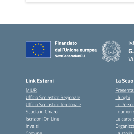
Is
G
V
— 
Link Esterni
La Scuo
MIUR
Presenta
Ufficio Scolastico Regionale
I luoghi
Ufficio Scolastico Territoriale
Le Perso
Scuola in Chiaro
I numeri 
Iscrizioni On Line
Le carte 
Invalsi
Organizz
Comune
La storia