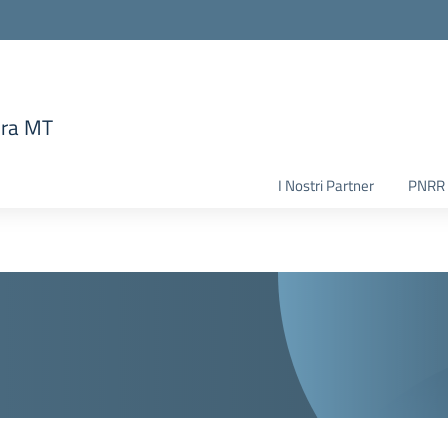
era MT
la scuola
I Nostri Partner
PNRR