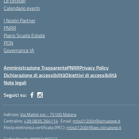
Le circolari
Calendario eventi
I Nostri Partner
PNRR
Piano Scuola Estate
PON
Governance IA
Amministrazione Trasparente
PNRR
Privacy Policy
Dichiarazione di accessibilità
Obiettivi di accessibilità
Note legali
Seguici su:
Indirizzo:
Via Mattei snc - 75100 Matera
Centralino:
+39 0835.264114
Email:
mtis01200r@istruzione.it
Posta elettronica certificata (PEC):
mtis01200r@pec.istruzione.it
Codice fiscale: 80002480772