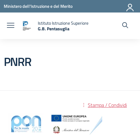
Vai ai contenuti
Vai al menu di navigazione
Vai al footer
Ministero dell'Istruzione e del Merito
Istituto Istruzione Superiore
G.B. Pentasuglia
— Visita la pagina iniziale della scuola
PNRR
Stampa / Condividi