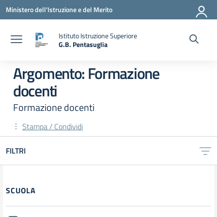
Vai ai contenuti
Vai al menu di navigazione
Vai al footer
Ministero dell'Istruzione e del Merito
Istituto Istruzione Superiore
G.B. Pentasuglia
— Visita la pagina iniziale della scuola
Argomento: Formazione
docenti
Formazione docenti
Stampa / Condividi
FILTRI
Filtri
SCUOLA