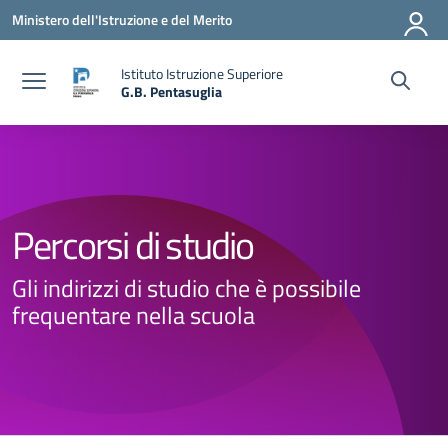
Vai ai contenuti
Vai al menu di navigazione
Vai al footer
Ministero dell'Istruzione e del Merito
Istituto Istruzione Superiore
G.B. Pentasuglia
— Visita la pagina iniziale della scuola
Percorsi di studio
Gli indirizzi di studio che è possibile
frequentare nella scuola