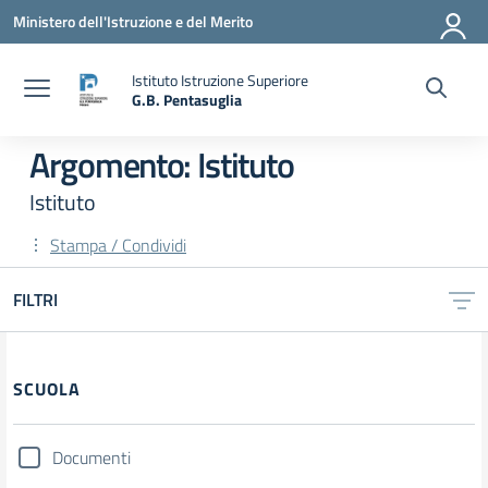
Vai ai contenuti
Vai al menu di navigazione
Vai al footer
Ministero dell'Istruzione e del Merito
Istituto Istruzione Superiore
G.B. Pentasuglia
— Visita la pagina iniziale della scuola
Argomento: Istituto
Istituto
Stampa / Condividi
FILTRI
Filtri
SCUOLA
Documenti