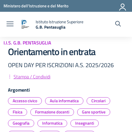
Vai ai contenuti
Vai al menu di navigazione
Vai al footer
Ministero dell'Istruzione e del Merito
Istituto Istruzione Superiore
G.B. Pentasuglia
— Visita la pagina iniziale della scuola
I.I.S. G.B. PENTASUGLIA
Orientamento in entrata
OPEN DAY PER ISCRIZIONI A.S. 2025/2026
Stampa / Condividi
Argomenti
Accesso civico
Aula informatica
Circolari
Fisica
Formazione docenti
Gare sportive
Geografia
Informatica
Insegnanti