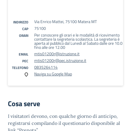
Via Enrico Mattei, 75100 Matera MT
INDIRIZZO
75100
CAP
Per conoscere gli orari e le modalità di ricevimento
ORARI
contattare la segreteria scolastica. La segreteria è
aperta al pubblico dal Lunedì al Sabato dalle ore 10.0
fino alle ore 12.00
mtis01200r@istruzione.it
EMAIL
mtis01200r@pec.istruzione.it
PEC
0835264114
TELEFONO
Naviga su Google Map
Cosa serve
I visitatori devono, con qualche giorno di anticipo,
registrarsi compilando il questionario disponibile al
link “Prenota”.