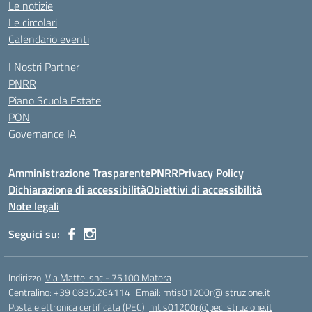
Le notizie
Le circolari
Calendario eventi
I Nostri Partner
PNRR
Piano Scuola Estate
PON
Governance IA
Amministrazione Trasparente
PNRR
Privacy Policy
Dichiarazione di accessibilità
Obiettivi di accessibilità
Note legali
Seguici su:
Indirizzo:
Via Mattei snc - 75100 Matera
Centralino:
+39 0835.264114
Email:
mtis01200r@istruzione.it
Posta elettronica certificata (PEC):
mtis01200r@pec.istruzione.it