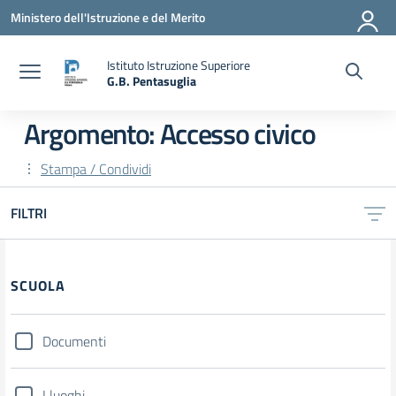
Vai ai contenuti
Vai al menu di navigazione
Vai al footer
Ministero dell'Istruzione e del Merito
Istituto Istruzione Superiore
G.B. Pentasuglia
— Visita la pagina iniziale della scuola
Argomento: Accesso civico
Stampa / Condividi
FILTRI
Filtri
SCUOLA
Documenti
I luoghi