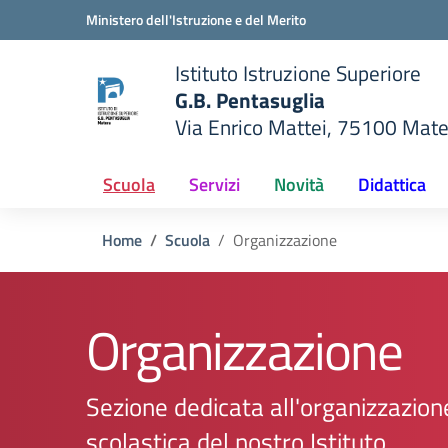
Vai ai contenuti
Vai al menu di navigazione
Vai al footer
Ministero dell'Istruzione e del Merito
Istituto Istruzione Superiore
G.B. Pentasuglia
Via Enrico Mattei, 75100 Mat
della scuola
— Visita la pagina iniziale del
Scuola
Servizi
Novità
Didattica
Home
Scuola
Organizzazione
Organizzazione
Sezione dedicata all'organizzazion
scolastica del nostro Istituto.