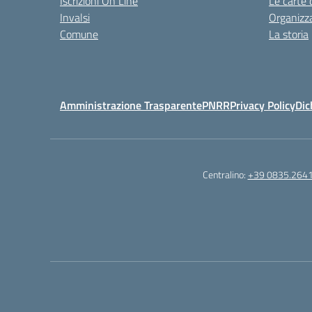
Iscrizioni On Line
Le carte 
Invalsi
Organizz
Comune
La storia
Amministrazione Trasparente
PNRR
Privacy Policy
Dic
Centralino:
+39 0835.264