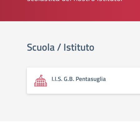
elenco degli organi
Scuola / Istituto
I.I.S. G.B. Pentasuglia