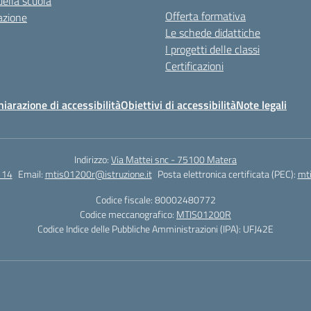
della scuola
Offerta formativa
azione
Le schede didattiche
I progetti delle classi
Certificazioni
hiarazione di accessibilità
Obiettivi di accessibilità
Note legali
Indirizzo:
Via Mattei snc - 75100 Matera
114
Email:
mtis01200r@istruzione.it
Posta elettronica certificata (PEC):
mti
Codice fiscale: 80002480772
Codice meccanografico:
MTIS01200R
Codice Indice delle Pubbliche Amministrazioni (IPA): UFJ42E