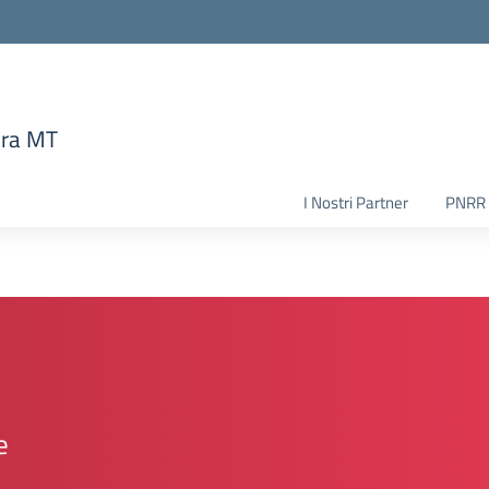
era MT
la scuola
I Nostri Partner
PNRR
e