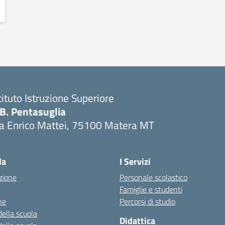
tituto Istruzione Superiore
.B. Pentasuglia
ia Enrico Mattei, 75100 Matera MT
Visita la pagina iniziale della scuola
la
I Servizi
zione
Personale scolastico
Famiglie e studenti
ne
Percorsi di studio
della scuola
Didattica