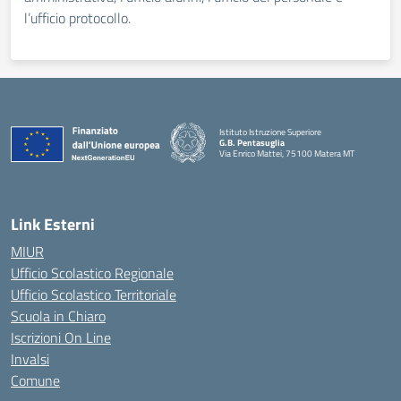
l’ufficio protocollo.
Istituto Istruzione Superiore
G.B. Pentasuglia
Via Enrico Mattei, 75100 Matera MT
— Visita la pagina iniziale della scuola
Link Esterni
MIUR
Ufficio Scolastico Regionale
Ufficio Scolastico Territoriale
Scuola in Chiaro
Iscrizioni On Line
Invalsi
Comune