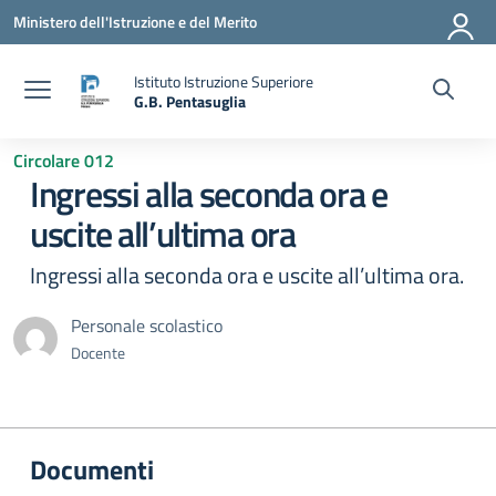
Vai ai contenuti
Vai al menu di navigazione
Vai al footer
Ministero dell'Istruzione e del Merito
Istituto Istruzione Superiore
G.B. Pentasuglia
— Visita la pagina iniziale della scuola
Circolare 012
Ingressi alla seconda ora e
uscite all’ultima ora
Ingressi alla seconda ora e uscite all’ultima ora.
Personale scolastico
Docente
Documenti