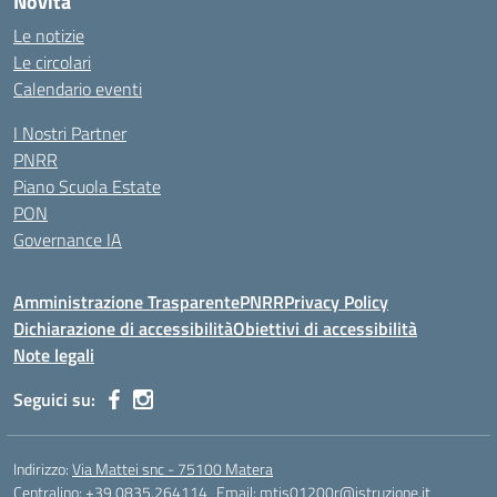
Novità
Le notizie
Le circolari
Calendario eventi
I Nostri Partner
PNRR
Piano Scuola Estate
PON
Governance IA
Amministrazione Trasparente
PNRR
Privacy Policy
Dichiarazione di accessibilità
Obiettivi di accessibilità
Note legali
Seguici su:
Indirizzo:
Via Mattei snc - 75100 Matera
Centralino:
+39 0835.264114
Email:
mtis01200r@istruzione.it