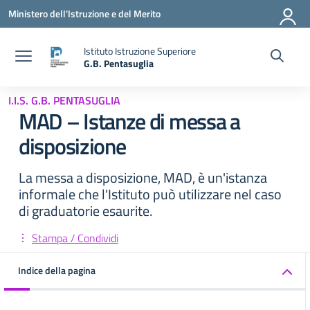
Vai ai contenuti
Vai al menu di navigazione
Vai al footer
Ministero dell'Istruzione e del Merito
Istituto Istruzione Superiore
G.B. Pentasuglia
— Visita la pagina iniziale della scuola
I.I.S. G.B. PENTASUGLIA
MAD – Istanze di messa a
disposizione
La messa a disposizione, MAD, è un'istanza
informale che l'Istituto può utilizzare nel caso
di graduatorie esaurite.
Stampa / Condividi
Indice della pagina