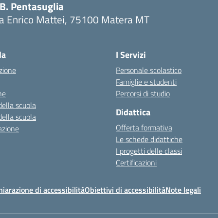
.B. Pentasuglia
ia Enrico Mattei, 75100 Matera MT
Visita la pagina iniziale della scuola
la
I Servizi
zione
Personale scolastico
Famiglie e studenti
ne
Percorsi di studio
della scuola
Didattica
della scuola
Offerta formativa
azione
Le schede didattiche
I progetti delle classi
Certificazioni
hiarazione di accessibilità
Obiettivi di accessibilità
Note legali