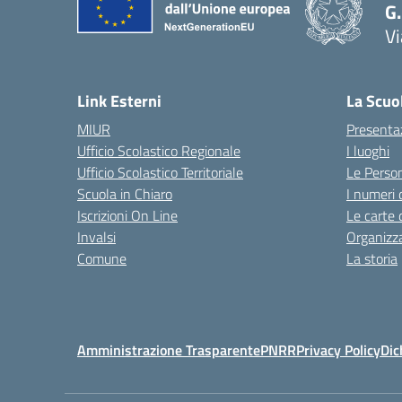
G
V
— 
Link Esterni
La Scuo
MIUR
Presenta
Ufficio Scolastico Regionale
I luoghi
Ufficio Scolastico Territoriale
Le Perso
Scuola in Chiaro
I numeri 
Iscrizioni On Line
Le carte 
Invalsi
Organizz
Comune
La storia
Amministrazione Trasparente
PNRR
Privacy Policy
Dic