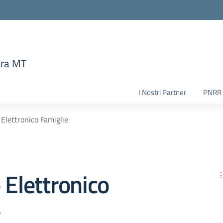
era MT
la scuola
I Nostri Partner
PNRR
 Elettronico Famiglie
 Elettronico
e