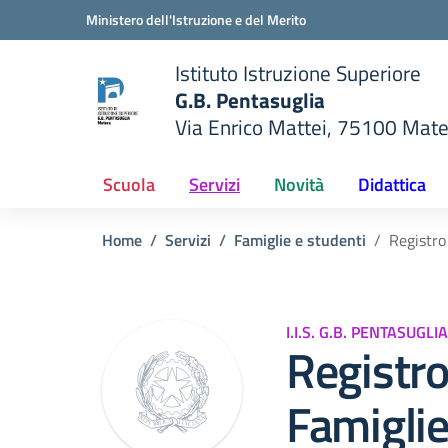
Vai ai contenuti
Vai al menu di navigazione
Vai al footer
Ministero dell'Istruzione e del Merito
Istituto Istruzione Superiore
G.B. Pentasuglia
Via Enrico Mattei, 75100 Mat
della scuola
— Visita la pagina iniziale del
Scuola
Servizi
Novità
Didattica
Home
Servizi
Famiglie e studenti
Registro
I.I.S. G.B. PENTASUGLIA
Registro
Famigli