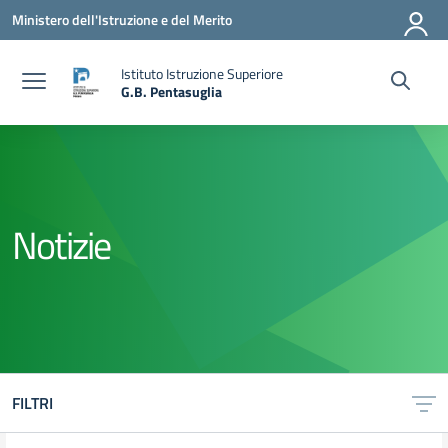
Vai ai contenuti
Vai al menu di navigazione
Vai al footer
Ministero dell'Istruzione e del Merito
Istituto Istruzione Superiore
G.B. Pentasuglia
— Visita la pagina iniziale della scuola
Notizie
FILTRI